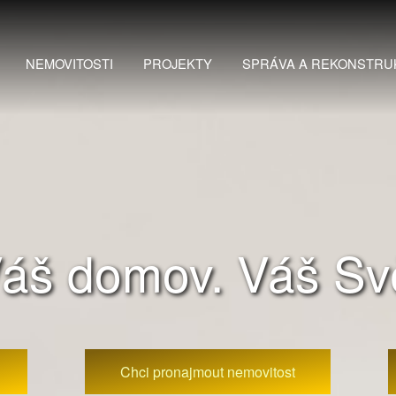
NEMOVITOSTI
PROJEKTY
SPRÁVA A REKONSTRU
áš domov. Váš Svě
Chci pronajmout nemovitost