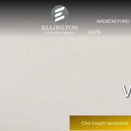
NADAČNÍ FOND
GDPR
V
Chci koupit nemovitost