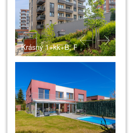
Krásný 1+kk+B, Praha 4