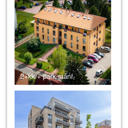
2+kk + park.stání, Praha 5