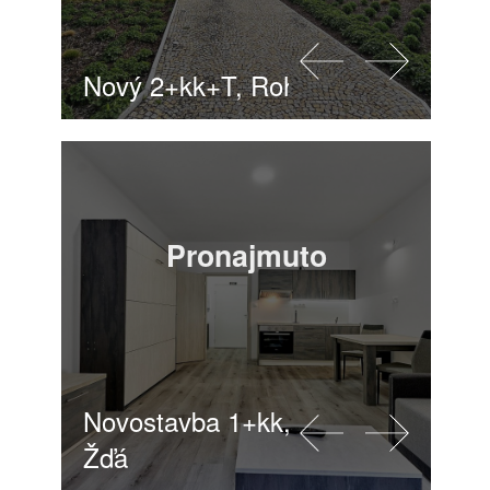
Nový 2+kk+T, Rohanský ostrov
Pronajmuto
Novostavba 1+kk, 27m2, Horní
Žďá