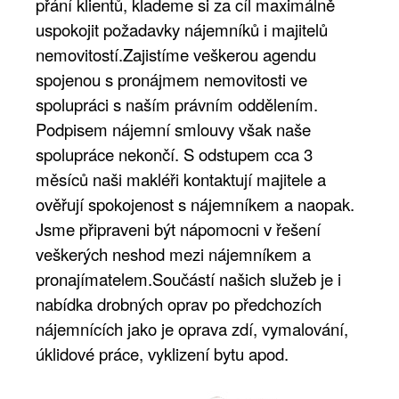
přání klientů, klademe si za cíl maximálně
uspokojit požadavky nájemníků i majitelů
nemovitostí.Zajistíme veškerou agendu
spojenou s pronájmem nemovitosti ve
spolupráci s naším právním oddělením.
Podpisem nájemní smlouvy však naše
spolupráce nekončí. S odstupem cca 3
měsíců naši makléři kontaktují majitele a
ověřují spokojenost s nájemníkem a naopak.
Jsme připraveni být nápomocni v řešení
veškerých neshod mezi nájemníkem a
pronajímatelem.Součástí našich služeb je i
nabídka drobných oprav po předchozích
nájemnících jako je oprava zdí, vymalování,
úklidové práce, vyklizení bytu apod.