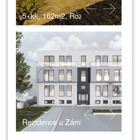
5+kk, 162m2, Roztoky
Rezidence u Zámku - Kladno