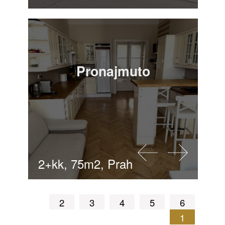
Pronajmuto
2+kk, 75m2, Praha 5 - Anděl
2
3
4
5
6
1